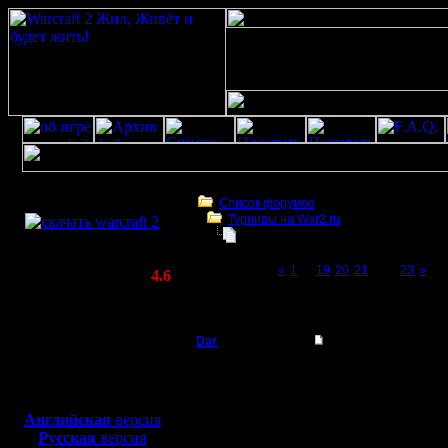
Скачать игру
бесплатно
Список форумов
Турниры на War2.ru
WarCraft 2 COMBAT
Третий Турнир 2016 или Командны
(Warcraft II BNE 2.02+)
Page 22 of 23
«
1
...
19
20
21
[22]
23
»
Актуальная версия:
4.6
(февраль 2020)
Третий Турнир 2016 или Командный Турни
Совместимо с
Windows
Dar
Re: Третий Турнир 
XP/Vista/7/8/10
Полубог
Посмотрел график тур
Боевой релиз, ~
40 Мб
определение карт или
на всех картах невозм
для игры по сети:
Регистрация:
где считает возможны
Английская
версия
21.7.16
Русская
версия
Сообщений: 449