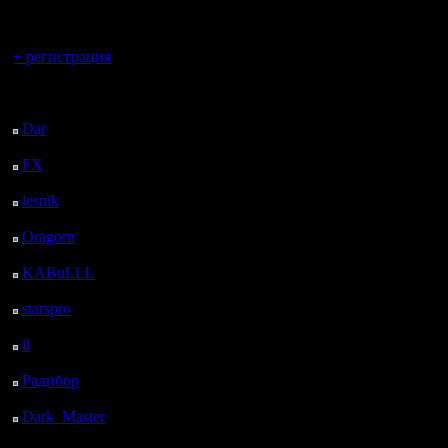
регистрацией
Вы гость здесь.
+ регистрация
Последний
посетитель:
Dar
: 25 Дней 17 ч. 59
м. назад
FX
: 98 Дней 1 ч. 31
м. назад
lesnik
: 131 Дней 3 ч.
49 м. назад
Oragorn
: 139 Дней 3
ч. 58 м. назад
KABuLLL
: 167 Дней
3 ч. 7 м. назад
starspro
: 191 Дней 14
ч. 41 м. назад
il
: 263 Дней 47 м.
назад
Радибор
: 286 Дней 20
ч. 34 м. назад
Dark_Master
: 297
Дней 22 ч. 50 м. назад