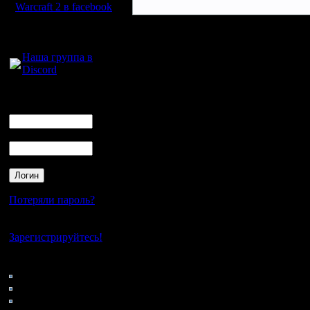
Warcraft 2 в facebook
Для голосового
общения:
Наша группа в
Discord
Логин
Ник
Пароль
Потеряли пароль?
Нет своего аккаунта?
Зарегистрируйтесь!
Кто на сайте
72: Гости
0: Пользователи
4121: Пользователи с