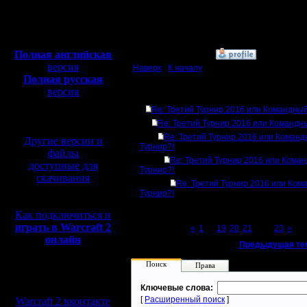
Откуда:
Махачкала
Полная версия, ~
450
Мб
с музыкой и видео:
Полная английская
»
27.12.16 21:21
версия
Наверх
|
К началу
Полная русская
версия
Ответов
перевод от war2.ru на
Re: Третий Турнир 2016 или Командный
базе перевода от СПК
Re: Третий Турнир 2016 или Командн
Re: Третий Турнир 2016 или Коман
Другие версии и
Турнир?!
файлы
Re: Третий Турнир 2016 или Кома
доступные для
Турнир?!
скачивания
Re: Третий Турнир 2016 или Ком
Турнир?!
Как подключиться и
играть в Warcraft 2
Page 22 of 23
«
1
...
19
20
21
[22]
23
»
онлайн
«
Предыдущая те
Поиск
Права
Мы в социальных
сетях:
Ключевые слова:
[
Расширенный поиск
]
Warcraft 2 вконтакте