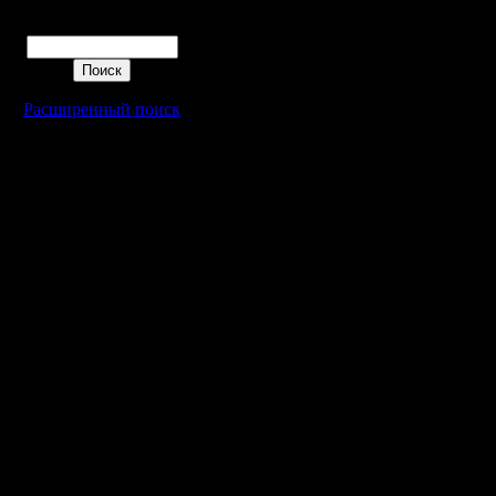
Поиск
Расширенный поиск
Warcraft 2 - скачать бесплатно русскую версию, warcraft 2 серве
- Генерация