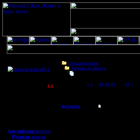
Скачать игру
бесплатно
Список форумов
Турниры на War2.ru
WarCraft 2 COMBAT
Чемпионат. Текущие результаты.
(Warcraft II BNE 2.02+)
Page 26 of 27
«
1
...
23
24
25
[26]
27
»
Актуальная версия:
4.6
(февраль 2020)
Чемпионат. Текущие результаты.
Совместимо с
Windows
Mr.Chucha
Re: Чемпионат.
XP/Vista/7/8/10
Командир
Лесник, J
Боевой релиз, ~
40 Мб
для игры по сети:
можно ЧО
Регистрация:
Английская
версия
3.12.16
Русская
версия
френдс т
Сообщений: 32