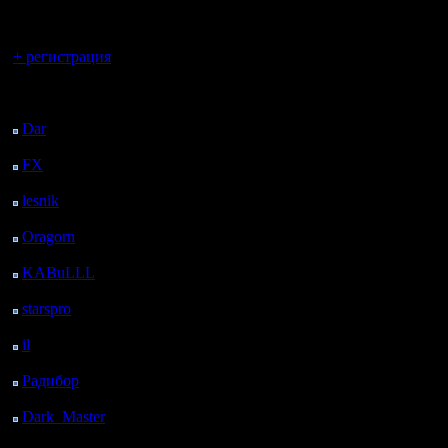
регистрацией
программ
Ещё как..
Вы гость здесь.
+ регистрация
программ
Последний
посетитель:
Dar
: 27 Дней 15 ч. 25
Цитата:
м. назад
FX
: 99 Дней 22 ч. 56
м. назад
lesnik
: 133 Дней 1 ч.
пересчет 
14 м. назад
вылетов 
Oragorn
: 141 Дней 1
ч. 23 м. назад
раз в ме
KABuLLL
: 169 Дней
32 м. назад
Ага.
starspro
: 193 Дней 12
ч. 6 м. назад
И пересч
il
: 264 Дней 22 ч. 12
м. назад
дивизион
Радибор
: 288 Дней 17
ч. 59 м. назад
сезона, ч
Dark_Master
: 299
сумятицу
Дней 20 ч. 15 м. назад