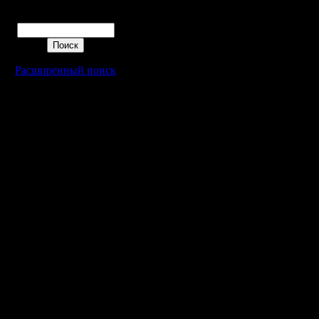
Что касае
Поиск
простую с
бы в тако
Расширенный поиск
приложил
проблема
могу, но 
выкладыв
Жаль, чт
выглядит
чем когда
:)
Цитата: