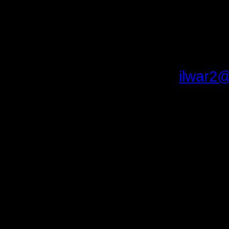
Ну и, что
флудить,
1. il
2.
ilwar2@
icq: 3568
3. На фо
разумное
реже раза
раз не пр
Предпочи
будни, по
выходные
домашние