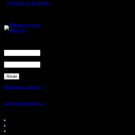
Warcraft 2 в facebook
к примеру,
Для голосового
- после 2
общения:
Наша группа в
А потом 
Discord
упрёки =)
Логин
"А де ты 
Ник
Тогда по 
Пароль
есть шанс
общем, м
додумать
Потеряли пароль?
Нет своего аккаунта?
Зарегистрируйтесь!
Цитата:
Кто на сайте
196: Гости
0: Пользователи
напрашив
4121: Пользователи с