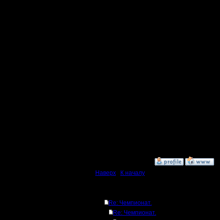
Я правил
пересчет 
вылетов 
раз в ме
[ Редактир
12:12 ]
[ Редактир
12:47 ]
»
7.2.17 13:10
Наверх
|
К началу
Ответов
Re: Чемпионат.
Re: Чемпионат.