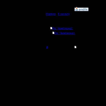
очки, а н
»
7.2.17 14:37
Наверх
|
К началу
Ответов
Re: Чемпионат.
Re: Чемпионат.
il
Re: Чемпионат.
Добрый Админ
Цитата:
Регистрация:
10.5.06
Да. впол
Сообщений: 2471
Откуда:
Может, н
времени.
будет сви
FNW 2, н