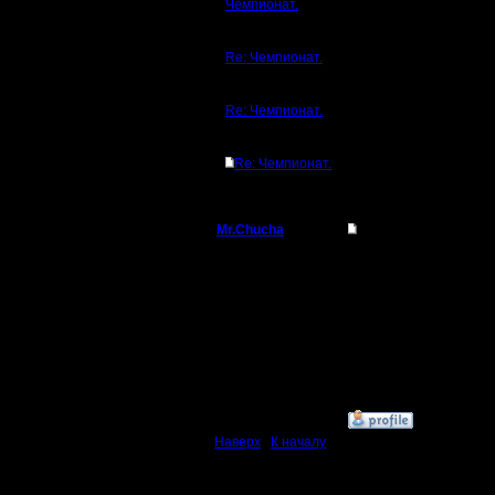
Чемпионат.
Re: Чемпионат.
Re: Чемпионат.
Re: Чемпионат.
Mr.Chucha
Re: Чемпионат.
Командир
Я участв
Регистрация:
3.12.16
Сообщений: 32
Откуда:
»
7.2.17 16:48
Наверх
|
К началу