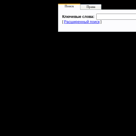
Поиск
Права
Ключевые слова:
[
Расширенный поиск
]
Warcraft 2 - скачать бесплатно русскую версию, warcraft 2 серве
- Генерация