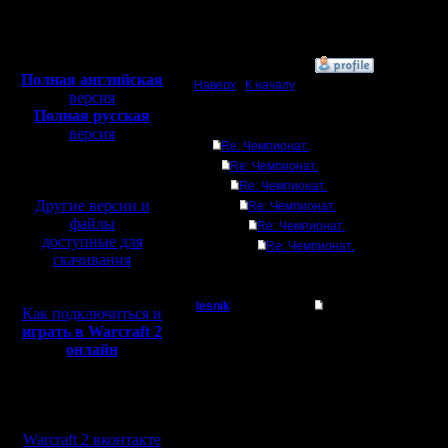
Откуда:
Полная версия, ~
450
Мб
с музыкой и видео:
»
6.7.17 14:43
Полная английская
Наверх
|
К началу
версия
Полная русская
Ответов
версия
Re: Чемпионат.
перевод от war2.ru на
Re: Чемпионат.
базе перевода от СПК
Re: Чемпионат.
Другие версии и
Re: Чемпионат.
файлы
Re: Чемпионат.
доступные для
Re: Чемпионат.
скачивания
lesnik
Re: Чемпионат.
Как подключиться и
играть в Warcraft 2
Полубог
Цитата:
онлайн
Регистрация:
4.12.16
Мы в социальных
Цитата:
Сообщений: 448
сетях:
Откуда:
Warcraft 2 вконтакте