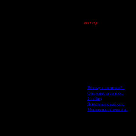
Kagan - (турниры)
vova1 - (хостинг)
tolsty - (хостинг)
Oragorn - (хостинг)
2007 год:
Spbwar - $400
Jade -$100
MasterKsa - $60
Lisak -$52
Cocka - $50
Konstkl - $50
Ldir - $50
Gadzila - $20
Feature -$10
Последние статьи
·
Почему я проиграл? ..
·
О версиях игры и се..
·
2 halling
·
Деньги на новый сер..
·
Моральные нормы в и..