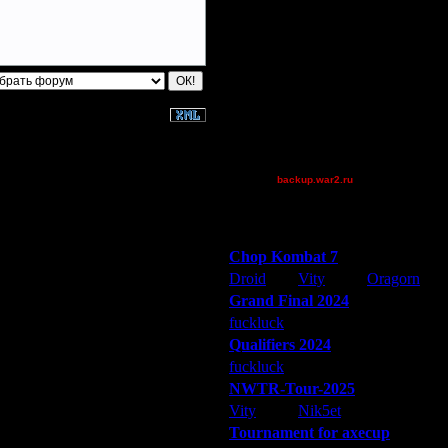
Superhigh
Theboy
TheOne
tyrus
UKxPeon
Wax-on
XuRnT[z]
[TD]Wargasm
backup.war2.ru
Остальные игроки
Победители турниров
Chop Kombat 7
Droid
Vity
Oragorn
Grand Final 2024
fuckluck
Extasey
ARMilitar
Qualifiers 2024
fuckluck
ARMilitar
Extasey
NWTR-Tour-2025
Vity
Nik5et
ARMilitar
Tournament for axecup