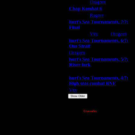
ARMilitar
Oragorn
Extasey
Chop Kombat 6
hurt
Ragner
Extasey
hurt's Sea Tournaments, 7/7:
Final
Extasey
Vity
Oragorn
hurt's Sea Tournaments, 6/7:
One Strait
Oragorn
ARMilitar
Extasey
hurt's Sea Tournaments, 5/7:
River fork
Extasey
ARMilitar
Doooda
hurt's Sea Tournaments, 4/7:
High seas combat BNE
Vity
ARMilitar
None
Show Older
Пожертвования
Спасибо:
FX - $80 (домен)
Zelya - (турниры)
lesnik
Dar - (турниры)