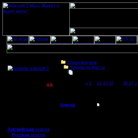
Скачать игру
бесплатно
Список форумов
Турниры на War2.ru
WarCraft 2 COMBAT
Чемпионат. Текущие результаты.
(Warcraft II BNE 2.02+)
Page 25 of 27
«
1
...
22
23
24
[25]
26
27
»
Актуальная версия:
4.6
(февраль 2020)
Чемпионат. Текущие результаты.
Совместимо с
Windows
Rogvold
Re: Чемпионат.
XP/Vista/7/8/10
Военный Вождь
Лесник, не стал засор
Боевой релиз, ~
40 Мб
для игры по сети:
Регистрация:
Английская
версия
15.1.06
Русская
версия
Сообщений: 238