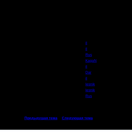
Автор
il
il
Rus
KagaN
il
Dar
il
lesnik
lesnik
Rus
«
Предыдущая тема
|
Следующая тема
»