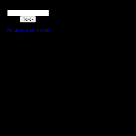
Поиск
Расширенный поиск
Warcraft 2 - скачать бесплатно русскую версию, warcraft 2 серве