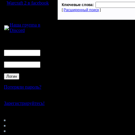
Warcraft 2 в facebook
Ключевые слова:
[
Расширенный поиск
]
Для голосового
общения:
Наша группа в
Discord
Логин
Ник
Пароль
Потеряли пароль?
Нет своего аккаунта?
Зарегистрируйтесь!
Кто на сайте
70: Гости
0: Пользователи
4121: Пользователи с