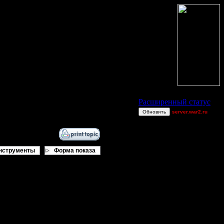
Статус Battle.Net
Расширенный статус
Обновить
server.war2.ru
gravy
moregravy
Twc-Air-Issues
нструменты
Форма показа
gow effffff
sHxPaladin
Bigfoot7
Consequences
Million$Man
van[z]
Quaaka