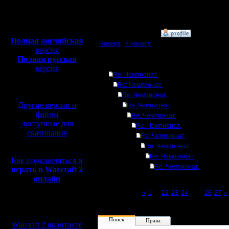
Откуда: rus, msk
Полная версия, ~
450
Мб
с музыкой и видео:
»
7.2.17 19:54
Полная английская
Наверх
|
К началу
версия
Полная русская
Ответов
версия
Re: Чемпионат.
перевод от war2.ru на
Re: Чемпионат.
базе перевода от СПК
Re: Чемпионат.
Другие версии и
Re: Чемпионат.
файлы
Re: Чемпионат.
доступные для
Re: Чемпионат.
скачивания
Re: Чемпионат.
Re: Чемпионат.
Re: Чемпионат.
Как подключиться и
Re: Чемпионат.
играть в Warcraft 2
онлайн
Page 25 of 27
«
1
...
22
23
24
[25]
26
27
»
Мы в социальных
сетях:
Поиск
Права
Warcraft 2 вконтакте