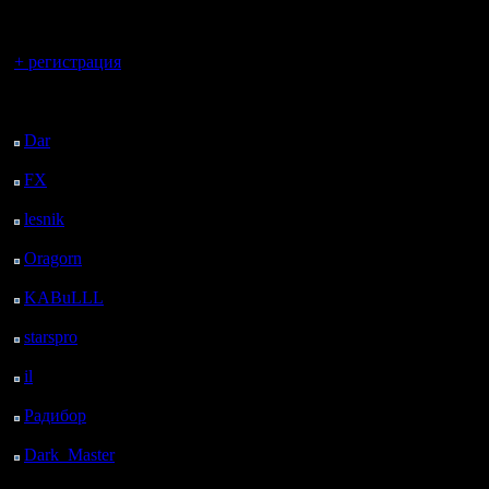
регистрацией
Вы гость здесь.
+ регистрация
Последний
посетитель:
Dar
: 26 Дней 3 ч. 57
м. назад
FX
: 98 Дней 11 ч. 28
м. назад
lesnik
: 131 Дней 13 ч.
46 м. назад
Oragorn
: 139 Дней 13
ч. 56 м. назад
KABuLLL
: 167 Дней
13 ч. 4 м. назад
starspro
: 192 Дней 38
м. назад
il
: 263 Дней 10 ч. 44
м. назад
Радибор
: 287 Дней 6
ч. 31 м. назад
Dark_Master
: 298
Дней 8 ч. 47 м. назад