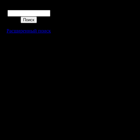
Поиск
Расширенный поиск
Warcraft 2 - скачать бесплатно русскую версию, warcraft 2 серве
- Генерация