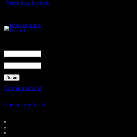
Warcraft 2 в facebook
Для голосового
общения:
Наша группа в
Discord
Логин
Ник
Пароль
Потеряли пароль?
Нет своего аккаунта?
Зарегистрируйтесь!
Кто на сайте
227: Гости
0: Пользователи
4121: Пользователи с