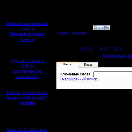
Откуда:
Московская
Полная версия, ~
450
область
Мб
с музыкой и видео:
Полная английская
»
11.2.17 14:23
версия
Наверх
|
К началу
Полная русская
версия
перевод от war2.ru на
Page 4 of 27
«
1
2
3
[4]
5
6
7
...
27
»
базе перевода от СПК
«
Предыдущая те
Другие версии и
Поиск
Права
файлы
доступные для
Ключевые слова:
скачивания
[
Расширенный поиск
]
Как подключиться и
играть в Warcraft 2
онлайн
Мы в социальных
сетях:
Warcraft 2 вконтакте