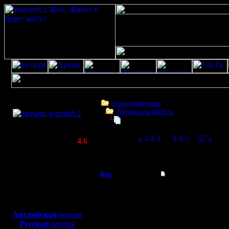
Скачать игру
бесплатно
Список форумов
Турниры на War2.ru
WarCraft 2 COMBAT
Чемпионат. Текущие результаты.
(Warcraft II BNE 2.02+)
Page 4 of 27
«
1
2
3
[4]
5
6
7
...
27
»
Актуальная версия:
4.6
(февраль 2020)
Чемпионат. Текущие результаты.
Совместимо с
Windows
Rus
Re: Чемпионат.
XP/Vista/7/8/10
Полубог
Прикольно )) Сегодня 
Боевой релиз, ~
40 Мб
ссылочка у него в анкет
для игры по сети:
Регистрация:
Английская
версия
3.12.16
Русская
версия
Сообщений: 314