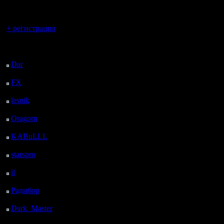
регистрацией
Вы гость здесь.
+ регистрация
Последний
посетитель:
Dar
: 26 Дней 3 ч. 36
м. назад
FX
: 98 Дней 11 ч. 7
м. назад
lesnik
: 131 Дней 13 ч.
25 м. назад
Oragorn
: 139 Дней 13
ч. 34 м. назад
KABuLLL
: 167 Дней
12 ч. 43 м. назад
starspro
: 192 Дней 17
м. назад
il
: 263 Дней 10 ч. 23
м. назад
Радибор
: 287 Дней 6
ч. 10 м. назад
Dark_Master
: 298
Дней 8 ч. 26 м. назад