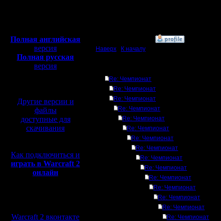
Откуда:
Махачкала
Полная версия, ~
450
Мб
с музыкой и видео:
Полная английская
»
7.6.17 13:01
версия
Наверх
|
К началу
Полная русская
версия
Ответов
перевод от war2.ru на
Re: Чемпионат
базе перевода от СПК
Re: Чемпионат
Re: Чемпионат
Другие версии и
Re: Чемпионат
файлы
доступные для
Re: Чемпионат
скачивания
Re: Чемпионат
Re: Чемпионат
Re: Чемпионат
Как подключиться и
Re: Чемпионат
играть в Warcraft 2
Re: Чемпионат
онлайн
Re: Чемпионат
Re: Чемпионат
Re: Чемпионат
Мы в социальных
сетях:
Re: Чемпионат
Warcraft 2 вконтакте
Re: Чемпионат