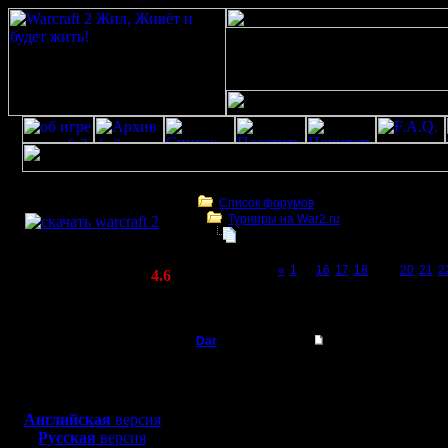
Скачать игру
бесплатно
Список форумов
Турниры на War2.ru
WarCraft 2 COMBAT
Чемпионат. Текущие результаты.
(Warcraft II BNE 2.02+)
Page 19 of 27
«
1
...
16
17
18
[19]
20
21
2
Актуальная версия:
4.6
(февраль 2020)
Чемпионат. Текущие результаты.
Совместимо с
Windows
Dar
Re: Чемпионат
XP/Vista/7/8/10
Полубог
Внесите в 7 дивизион A
Боевой релиз, ~
40 Мб
для игры по сети:
Регистрация:
Английская
версия
21.7.16
Русская
версия
Сообщений: 449