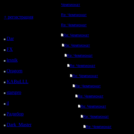
регистрацией
Чемпионат
Вы гость здесь.
Re: Чемпионат
+ регистрация
Re: Чемпионат
Последний
посетитель:
Re: Чемпионат
Dar
: 26 Дней 16 ч. 55
м. назад
Re: Чемпионат
FX
: 99 Дней 26 м.
назад
Re: Чемпионат
lesnik
: 132 Дней 2 ч.
44 м. назад
Re: Чемпионат
Oragorn
: 140 Дней 2
ч. 54 м. назад
Re: Чемпионат
KABuLLL
: 168 Дней
Re: Чемпионат
2 ч. 2 м. назад
starspro
: 192 Дней 13
Re: Чемпионат
ч. 36 м. назад
il
: 263 Дней 23 ч. 42
Re: Чемпионат
м. назад
Радибор
: 287 Дней 19
Re: Чемпионат
ч. 29 м. назад
Dark_Master
: 298
Re: Чемпионат
Дней 21 ч. 45 м. назад