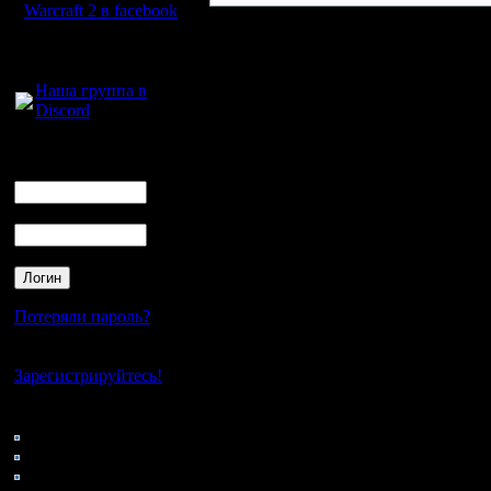
Warcraft 2 в facebook
Для голосового
общения:
Наша группа в
Discord
Логин
Ник
Пароль
Потеряли пароль?
Нет своего аккаунта?
Зарегистрируйтесь!
Кто на сайте
92: Гости
0: Пользователи
4121: Пользователи с