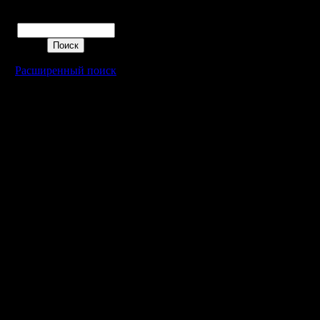
Поиск
Расширенный поиск
Warcraft 2 - скачать бесплатно русскую версию, warcraft 2 серве
- Генерация