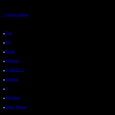
регистрацией
Вы гость здесь.
+ регистрация
Последний
посетитель:
Dar
: 25 Дней 18 ч. 45
м. назад
FX
: 98 Дней 2 ч. 17
м. назад
lesnik
: 131 Дней 4 ч.
35 м. назад
Oragorn
: 139 Дней 4
ч. 44 м. назад
KABuLLL
: 167 Дней
3 ч. 53 м. назад
starspro
: 191 Дней 15
ч. 27 м. назад
il
: 263 Дней 1 ч. 33 м.
назад
Радибор
: 286 Дней 21
ч. 20 м. назад
Dark_Master
: 297
Дней 23 ч. 36 м. назад