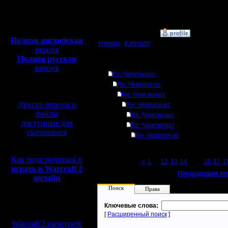
Откуда:
Полная версия, ~
450
Мб
с музыкой и видео:
»
4.7.17 15:30
Полная английская
Наверх
|
К началу
версия
Полная русская
Ответов
версия
Re: Чемпионат
перевод от war2.ru на
Re: Чемпионат
базе перевода от СПК
Re: Чемпионат
Другие версии и
Re: Чемпионат
файлы
Re: Чемпионат
доступные для
Re: Чемпионат
скачивания
Re: Чемпионат
Как подключиться и
Page 15 of 27
«
1
...
12
13
14
[15]
16
17
1
играть в Warcraft 2
«
Предыдущая те
онлайн
Поиск
Права
Мы в социальных
Ключевые слова:
сетях:
[
Расширенный поиск
]
Warcraft 2 вконтакте