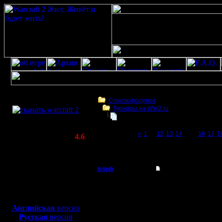
Скачать игру
бесплатно
Список форумов
Турниры на War2.ru
WarCraft 2 COMBAT
Чемпионат. Текущие результаты.
(Warcraft II BNE 2.02+)
Page 15 of 27
«
1
...
12
13
14
[15]
16
17
1
Актуальная версия:
4.6
(февраль 2020)
Чемпионат. Текущие результаты.
Совместимо с
Windows
lesnik
Re: Чемпионат
XP/Vista/7/8/10
Полубог
столько наворотил :) 
Боевой релиз, ~
40 Мб
для игры по сети:
Регистрация:
Английская
версия
4.12.16
Русская
версия
Сообщений: 448