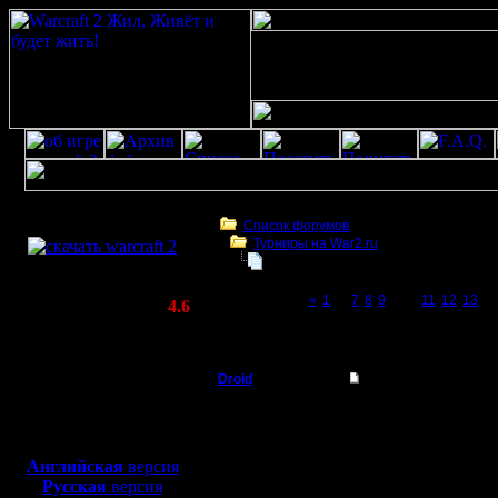
Скачать игру
бесплатно
Список форумов
Турниры на War2.ru
WarCraft 2 COMBAT
Чемпионат. Текущие результаты.
(Warcraft II BNE 2.02+)
Page 10 of 27
«
1
...
7
8
9
[10]
11
12
13
...
Актуальная версия:
4.6
(февраль 2020)
Чемпионат. Текущие результаты.
Совместимо с
Windows
Droid
Re: Чемпионат.
XP/Vista/7/8/10
Пехотинец
Всем привет, был мес
Боевой релиз, ~
40 Мб
вчера вернулся.
для игры по сети:
Регистрация:
Вечерком изучу, что т
Английская
версия
26.1.17
Русская
версия
Сообщений: 20