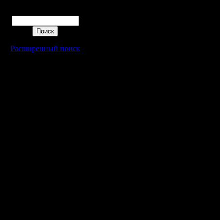
Поиск
Расширенный поиск
Warcraft 2 - скачать бесплатно русскую версию, warcraft 2 серве
- Генерация