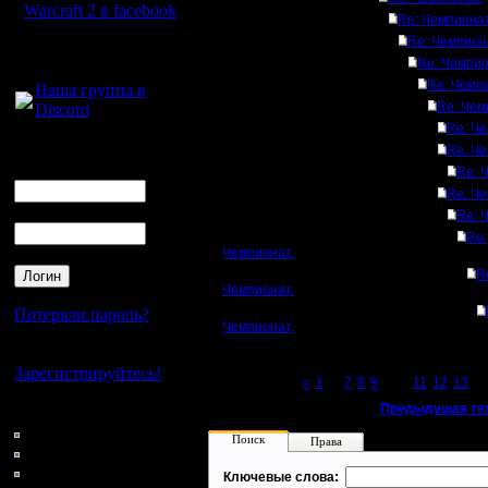
Warcraft 2 в facebook
Re: Чемпионат
Re: Чемпион
Для голосового
Re: Чемпио
общения:
Re: Чемп
Наша группа в
Re: Чем
Discord
Re: Че
Логин
Re: Че
Ник
Re: 
Re: Че
Пароль
Re: 
Re:
Чемпионат.
R
Чемпионат.
Потеряли пароль?
Чемпионат.
Нет своего аккаунта?
Зарегистрируйтесь!
Page 10 of 27
«
1
...
7
8
9
[10]
11
12
13
...
«
Предыдущая те
Кто на сайте
74: Гости
Поиск
Права
0: Пользователи
4121: Пользователи с
Ключевые слова: