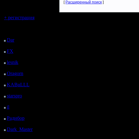
регистрацией
[
Расширенный поиск
]
Вы гость здесь.
+ регистрация
Последний
посетитель:
Dar
: 26 Дней 20 ч. 44
м. назад
FX
: 99 Дней 4 ч. 16
м. назад
lesnik
: 132 Дней 6 ч.
34 м. назад
Oragorn
: 140 Дней 6
ч. 43 м. назад
KABuLLL
: 168 Дней
5 ч. 52 м. назад
starspro
: 192 Дней 17
ч. 26 м. назад
il
: 264 Дней 3 ч. 32 м.
назад
Радибор
: 287 Дней 23
ч. 19 м. назад
Dark_Master
: 299
Дней 1 ч. 35 м. назад