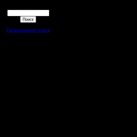
будет куд
Поиск
не ранее 
тебя буде
Расширенный поиск
тебя акти
пятницу 
буду, но 
можешь п
онлайн в 
вечера).
Скрины д
имею в н
предоста
необходи