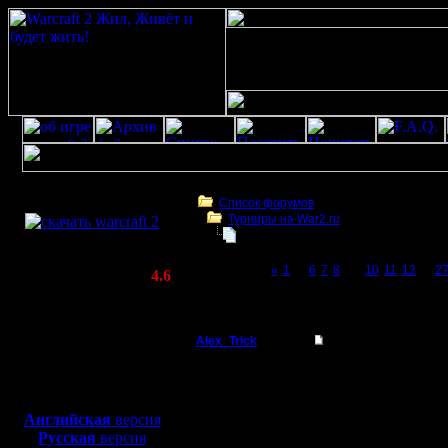
Скачать игру
бесплатно
Список форумов
Турниры на War2.ru
WarCraft 2 COMBAT
Чемпионат. Текущие результаты.
(Warcraft II BNE 2.02+)
Page 9 of 27
«
1
...
6
7
8
[9]
10
11
12
...
2
Актуальная версия:
4.6
(февраль 2020)
Чемпионат. Текущие результаты.
Совместимо с
Windows
Alex_Trick
Re: Чемпионат.
XP/Vista/7/8/10
Командир
Декларир
Боевой релиз, ~
40 Мб
для игры по сети:
Тему на 
Регистрация:
Английская
версия
11.8.17
Русская
версия
Сообщений: 31