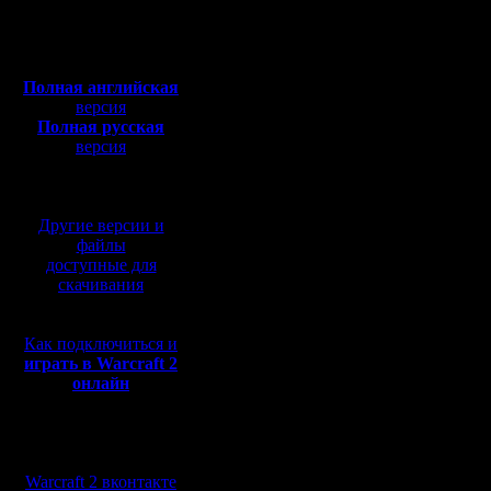
Откуда:
суть сод
Полная версия, ~
450
Мб
В воскре
с музыкой и видео:
Полная английская
удобное 
версия
Полная русская
с 12:00 п
версия
перевод от war2.ru на
обязател
базе перевода от СПК
присутст
Другие версии и
с регуля
файлы
доступные для
звонками
скачивания
сверки). 
Как подключиться и
Москве.
играть в Warcraft 2
онлайн
В суббот
возможно
Мы в социальных
ранее чем
сетях:
Warcraft 2 вконтакте