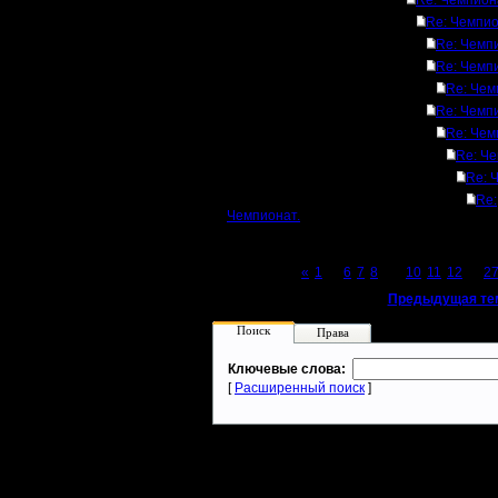
Re: Чемпион
Re: Чемпио
Re: Чемп
Re: Чемп
Re: Чем
Re: Чемп
Re: Чем
Re: Че
Re: 
Re:
Чемпионат.
Page 9 of 27
«
1
...
6
7
8
[9]
10
11
12
...
2
«
Предыдущая те
Поиск
Права
Ключевые слова:
[
Расширенный поиск
]