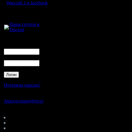
на тех же
Warcraft 2 в facebook
В пятниц
Для голосового
общения:
небольши
Наша группа в
Discord
сервере 
вечера по
Логин
Ник
Пароль
Такое ра
объясняю
проживает
Потеряли пароль?
часовой п
Нет своего аккаунта?
больше, 
Зарегистрируйтесь!
образом 
Кто на сайте
80: Гости
учетом ег
0: Пользователи
4121: Пользователи с