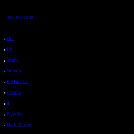
регистрацией
Представ
Вы гость здесь.
написанн
+ регистрация
Последний
посетитель:
>В пятни
Dar
: 24 Дней 10 ч. 40
м. назад
любое во
FX
: 96 Дней 18 ч. 12
м. назад
lesnik
: 129 Дней 20 ч.
И мой от
30 м. назад
Oragorn
: 137 Дней 20
ч. 39 м. назад
KABuLLL
: 165 Дней
>В воскр
19 ч. 48 м. назад
starspro
: 190 Дней 7 ч.
начиная с
22 м. назад
il
: 261 Дней 17 ч. 28
3:00 дня 
м. назад
Радибор
: 285 Дней 13
4 по 7 ве
ч. 15 м. назад
тоже смог
Dark_Master
: 296
Дней 15 ч. 31 м. назад