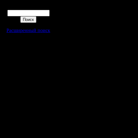
Поиск
Расширенный поиск
Warcraft 2 - скачать бесплатно русскую версию, warcraft 2 серве
- Генерация