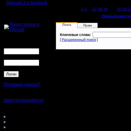
Warcraft 2 в facebook
Page 20 of 27
«
1
...
17
18
19
[20]
21
22
2
Для голосового
«
Предыдущая те
общения:
Наша группа в
Поиск
Права
Discord
Ключевые слова:
Логин
[
Расширенный поиск
]
Ник
Пароль
Потеряли пароль?
Нет своего аккаунта?
Зарегистрируйтесь!
Кто на сайте
92: Гости
0: Пользователи
4121: Пользователи с