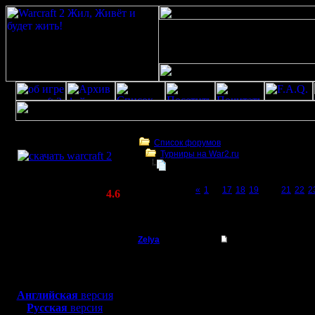
Скачать игру
бесплатно
Список форумов
Турниры на War2.ru
WarCraft 2 COMBAT
Чемпионат. Текущие результаты.
(Warcraft II BNE 2.02+)
Page 20 of 27
«
1
...
17
18
19
[20]
21
22
2
Актуальная версия:
4.6
(февраль 2020)
Чемпионат. Текущие результаты.
Совместимо с
Windows
Zelya
Re: Чемпионат.
XP/Vista/7/8/10
Владыка
Цитата:
Боевой релиз, ~
40 Мб
Товарищ Каган займет
для игры по сети:
Регистрация:
Английская
версия
11.2.07
И знает Каган:
Русская
версия
Сообщений: 191
Заряжен наган,