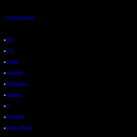
регистрацией
Вы гость здесь.
+ регистрация
Последний
посетитель:
Dar
: 24 Дней 7 ч. 20
м. назад
FX
: 96 Дней 14 ч. 52
м. назад
lesnik
: 129 Дней 17 ч.
10 м. назад
Oragorn
: 137 Дней 17
ч. 19 м. назад
KABuLLL
: 165 Дней
16 ч. 28 м. назад
starspro
: 190 Дней 4 ч.
2 м. назад
il
: 261 Дней 14 ч. 7 м.
назад
Радибор
: 285 Дней 9
ч. 54 м. назад
Dark_Master
: 296
Дней 12 ч. 10 м. назад