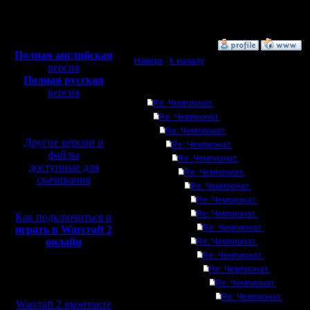
Откуда:
Вот и не спит Каган.
Полная версия, ~
450
Мб
с музыкой и видео:
»
28.9.17 13:57
Полная английская
Наверх
|
К началу
версия
Полная русская
Ответов
версия
Re: Чемпионат.
перевод от war2.ru на
базе перевода от СПК
Re: Чемпионат.
Re: Чемпионат.
Другие версии и
Re: Чемпионат.
файлы
Re: Чемпионат.
доступные для
Re: Чемпионат.
скачивания
Re: Чемпионат.
Re: Чемпионат.
Re: Чемпионат.
Как подключиться и
Re: Чемпионат.
играть в Warcraft 2
онлайн
Re: Чемпионат.
Re: Чемпионат.
Re: Чемпионат.
Мы в социальных
Re: Чемпионат.
сетях:
Re: Чемпионат.
Warcraft 2 вконтакте