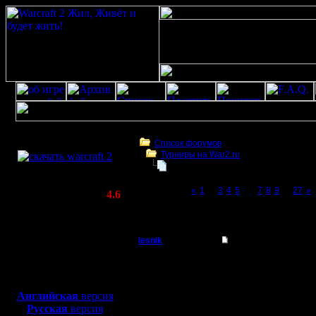
Скачать игру
бесплатно
Список форумов
Турниры на War2.ru
WarCraft 2 COMBAT
Чемпионат. Текущие результаты.
(Warcraft II BNE 2.02+)
Page 6 of 27
«
1
...
3
4
5
[6]
7
8
9
...
27
»
Актуальная версия:
4.6
(февраль 2020)
Чемпионат. Текущие результаты.
Совместимо с
Windows
lesnik
Re: Чемпионат. Анк
XP/Vista/7/8/10
Полубог
Принято. :)
Боевой релиз, ~
40 Мб
Надеюсь, к ночи офор
Можете пока подумать 
для игры по сети:
Регистрация:
предпочтения.
Английская
версия
4.12.16
Если играбельная и от
Русская
версия
Сообщений: 448
следующий сезон доба