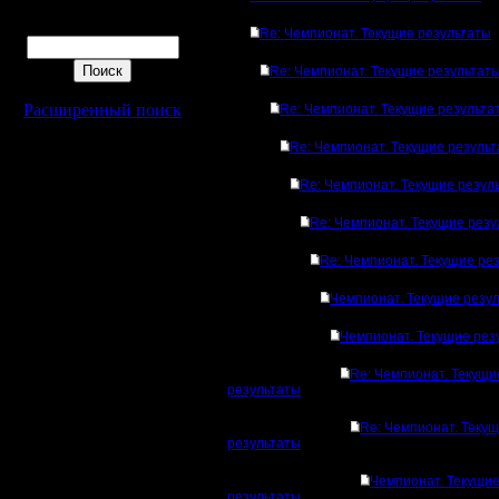
Поиск
Re: Чемпионат. Текущие результаты
Re: Чемпионат. Текущие результат
Расширенный поиск
Re: Чемпионат. Текущие результа
Re: Чемпионат. Текущие резуль
Re: Чемпионат. Текущие резул
Re: Чемпионат. Текущие рез
Re: Чемпионат. Текущие ре
Чемпионат. Текущие резу
Чемпионат. Текущие рез
Re: Чемпионат. Текущи
результаты
Re: Чемпионат. Теку
результаты
Чемпионат. Текущи
результаты