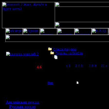
Скачать игру
бесплатно
Список форумов
Турниры на War2.ru
WarCraft 2 COMBAT
Чемпионат. Текущие результаты.
(Warcraft II BNE 2.02+)
Page 6 of 27
«
1
...
3
4
5
[6]
7
8
9
...
27
»
Актуальная версия:
4.6
(февраль 2020)
Чемпионат. Текущие результаты.
Совместимо с
Windows
Rus
Re: Чемпионат. Анк
XP/Vista/7/8/10
Полубог
Интересно, интересно.
Боевой релиз, ~
40 Мб
обыграть Кагана будь 
раньше думал что если
для игры по сети:
Регистрация:
победить игрока котор
Английская
версия
3.12.16
Русская
версия
Сообщений: 314