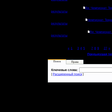
Re: Чемпионат. Т
результаты
Чемпионат. Теку
результаты
Re: Чемпионат.
результаты
Page 6 of 27
«
1
...
3
4
5
[6]
7
8
9
...
27
»
«
Предыдущая те
Поиск
Права
Ключевые слова:
[
Расширенный поиск
]
Warcraft 2 - скачать бесплатно русскую версию, warcraft 2 серве