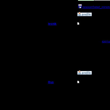
season5start_minima
»
26.1.18 17:51
lesnik
Re: Чемпионат. Тек
Полубог
Добавил FreePlayer'а.
Регистрация:
Народ..
Качайте
карт
4.12.16
старую папку 'champ' 
Сообщений: 448
Откуда:
А то 28 номинальных у
[ Редактировано lesnik 
»
29.1.18 20:19
Rus
Re: Чемпионат. Тек
Полубог
Я-12 раз пытался скача
Регистрация:
3.12.16
Сообщений: 314