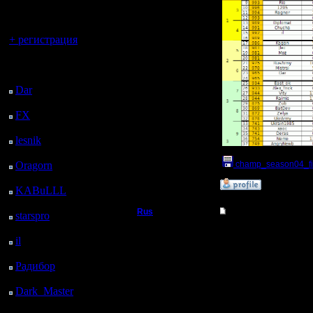
регистрацией
Вы гость здесь.
+ регистрация
Последний
посетитель:
Dar
: 24 Дней 12 ч. 39
м. назад
FX
: 96 Дней 20 ч. 11
м. назад
lesnik
: 129 Дней 22 ч.
29 м. назад
Oragorn
: 137 Дней 22
champ_season04_fin
ч. 38 м. назад
»
25.1.18 21:30
KABuLLL
: 165 Дней
21 ч. 47 м. назад
Rus
Re: Чемпионат. Тек
starspro
: 190 Дней 9 ч.
21 м. назад
Полубог
Спасибо , Лесник.
il
: 261 Дней 19 ч. 27
Когда будет новая таб
м. назад
Регистрация:
Радибор
: 285 Дней 15
3.12.16
ч. 13 м. назад
Сообщений: 314
Dark_Master
: 296
Откуда:
Московская
Дней 17 ч. 30 м. назад
область