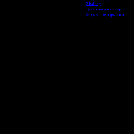
·
2 halling
·
Деньги на новый сер..
·
Моральные нормы в и..
ет. Будем подтягивать всех