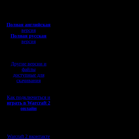
Откуда:
Остальные продвижен
Полная версия, ~
450
il перешёл в 3-й
Мб
RusArmy - в 5-й
с музыкой и видео:
UkrArmy - в 7-й
Nemo - в 8-й
Полная английская
версия
Полная русская
версия
немного статистики п
Процентная доля разн
перевод от war2.ru на
------------
базе перевода от СПК
32.26 GOWT
14.52 GSEW
11.29 NWTR
Другие версии и
9.68 chop
файлы
9.68 POSB
доступные для
9.68 XMAT
скачивания
4.84 ONEO
3.23 FOCB
1.61 MAZE
1.61 MTCB
Как подключиться и
1.61 HSCC/B
------------
играть в Warcraft 2
онлайн
--------------------------
слева - среднее время
справа - общее время
Мы в социальных
--------------------------
сетях:
17.8 Zelya 107
Warcraft 2 вконтакте
17.3 il 52