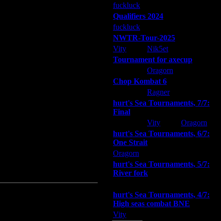
fuckluck
Extasey
ARMilitar
Qualifiers 2024
fuckluck
ARMilitar
Extasey
NWTR-Tour-2025
Vity
Nik5et
ARMilitar
Tournament for axecup
ARMilitar
Oragorn
Extasey
Chop Kombat 6
hurt
Ragner
Extasey
hurt's Sea Tournaments, 7/7:
Final
Extasey
Vity
Oragorn
hurt's Sea Tournaments, 6/7:
One Strait
Oragorn
ARMilitar
Extasey
hurt's Sea Tournaments, 5/7:
River fork
Extasey
ARMilitar
Doooda
hurt's Sea Tournaments, 4/7:
High seas combat BNE
Vity
ARMilitar
None