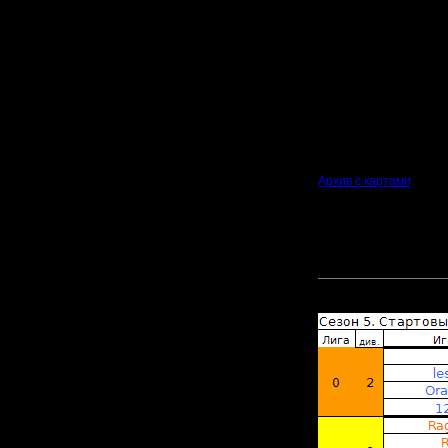
Для этого, сезон тепе
захватывая выходные 
Кому "мало времени" -
этого :)
Цитата:
Когда будет новая таб
27.01.2018 - 27.02.201
Архив с картами
Таблица, пока без спи
[ Редактировано lesnik 
Прикрепленный к со