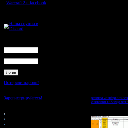
17.3 Chucha 52
Warcraft 2 в facebook
16.4 Nemo 148
14.8 Ukrain1985 89
Для голосового
14.6 Raimis 131
общения:
14.0 East_ok 70
13.7 Kagan 41
Наша группа в
13.7 Jlec 41
Discord
13.5 UkrArmy 108
13.3 Oragorn 40
13.3 lesnik 40
Логин
13.2 Mistral 79
Ник
13.2 Dar 79
13.2 AngryNewb 119
12.9 Vity 103
Пароль
12.6 Zub 88
12.3 1205 37
12.3 Ragner 37
12.0 RusArmy 72
10.7 Alex_Trick 64
10.7 xaoc 64
Потеряли пароль?
10.3 BatDev 31
--------------------------
Нет своего аккаунта?
Зарегистрируйтесь!
реплеи четвёртого сез
Итоговая таблица четв
Кто на сайте
Прикрепленный к со
101: Гости
0: Пользователи
4121: Пользователи с