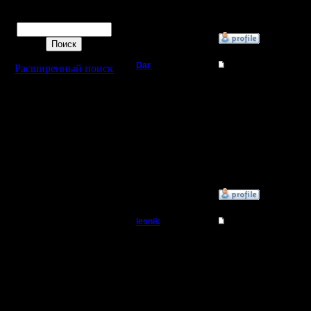
Поиск
»
26.1.18 00:47
Dar
Re: Чемпионат. Тек
Расширенный поиск
Полубог
Да, именно этот турни
Регистрация:
21.7.16
Сообщений: 449
Откуда:
Махачкала
»
26.1.18 11:19
lesnik
Re: Чемпионат. Тек
Полубог
Цитата:
Есть ли новые игроки 
Регистрация:
Новых нет, старые - те
4.12.16
потом - падать ниже, 
Сообщений: 448
Откуда:
Вылететь в дивизион н
наверх.