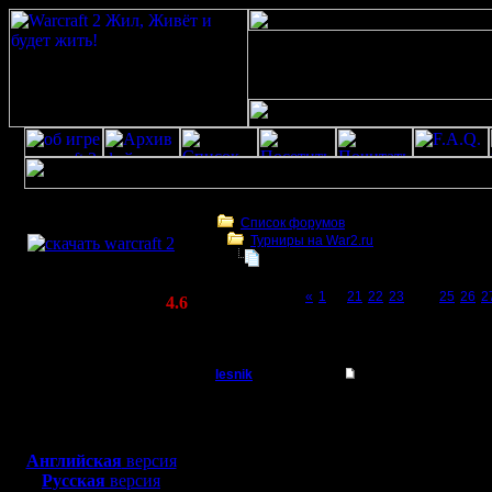
Скачать игру
бесплатно
Список форумов
Турниры на War2.ru
WarCraft 2 COMBAT
Чемпионат. Текущие результаты.
(Warcraft II BNE 2.02+)
Page 24 of 27
«
1
...
21
22
23
[24]
25
26
2
Актуальная версия:
4.6
(февраль 2020)
Чемпионат. Текущие результаты.
Совместимо с
Windows
lesnik
Re: Чемпионат. Тек
XP/Vista/7/8/10
Полубог
Итоги четвёртого сезо
Боевой релиз, ~
40 Мб
Продвижение по лигам
для игры по сети:
Регистрация:
Чемпион Первой лиги -
Английская
версия
4.12.16
Чемпион Второй лиги -
Русская
версия
Сообщений: 448
Чемпионы Третьей лиги