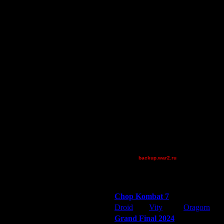
New Heroes Water
Map
Droid
XDaVsterX
Остальные игроки
AA.GreenGoblin
Gourmet
Jordan4385
M4verick
QuilKs
riky
Theboy
XuRnT[z]
[TD]CrUsH
backup.war2.ru
Остальные игроки
Победители турниров
Chop Kombat 7
Droid
Vity
Oragorn
Grand Final 2024