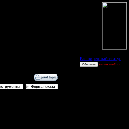
Статус Battle.Net
Расширенный статус
Обновить
server.war2.ru
bghnoair!
[OH]TAKEOVER
~~~~~~~~~~~~~~~~~
нструменты
Форма показа
Woozle~
Raiden~
ring62
Shotgun
allanlai
Dj~
miguelperu