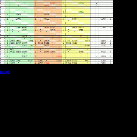
al.gif
(Размер файла:
53.83
Кб; 8969 Нажатий:)
ущие результаты
лица и стартует 5й сезон? Есть ли новые игроки и кто исключен из чемпионата