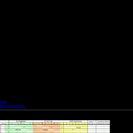
она.
ёртого сезона.
общению файл: