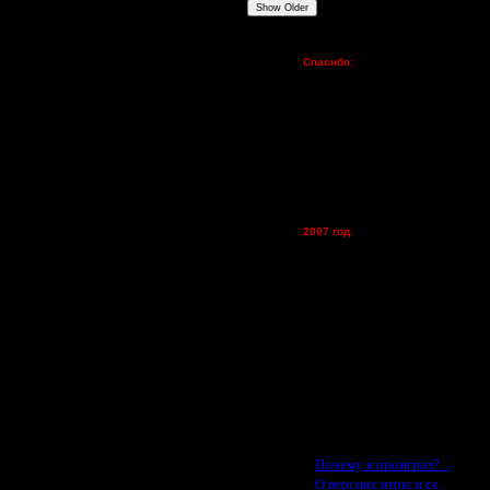
Show Older
Пожертвования
Спасибо:
FX - $80 (домен)
Zelya - (турниры)
lesnik
Dar - (турниры)
Kagan - (турниры)
vova1 - (хостинг)
tolsty - (хостинг)
Oragorn - (хостинг)
2007 год:
Spbwar - $400
Jade -$100
MasterKsa - $60
Lisak -$52
Cocka - $50
Konstkl - $50
Ldir - $50
 из за неучастия
Gadzila - $20
Feature -$10
Последние статьи
·
Почему я проиграл? ..
·
О версиях игры и се..