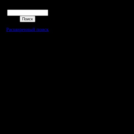
Поиск
Расширенный поиск
Warcraft 2 - скачать бесплатно русскую версию, warcraft 2 серве
- Генерация