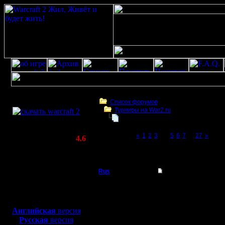
Скачать игру
бесплатно
Список форумов
Турниры на War2.ru
WarCraft 2 COMBAT
Чемпионат. Текущие результаты.
(Warcraft II BNE 2.02+)
Page 4 of 27
«
1
2
3
[4]
5
6
7
...
27
»
Актуальная версия:
4.6
(февраль 2020)
Чемпионат. Текущие результаты.
Совместимо с
Windows
Rus
Re: Чемпионат. Тек
XP/Vista/7/8/10
Полубог
Я-12 раз пытался скача
Боевой релиз, ~
40 Мб
для игры по сети:
Регистрация:
Английская
версия
3.12.16
Русская
версия
Сообщений: 314