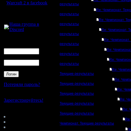
Re: Чемпионат. Текущ
Warcraft 2 в facebook
результаты
Re: Чемпионат. Тек
Для голосового
результаты
общения:
Re: Чемпионат. Те
Наша группа в
результаты
Discord
Re: Чемпионат. 
результаты
Логин
Re: Чемпионат.
результаты
Ник
Re: Чемпионат
результаты
Пароль
Re: Чемпион
результаты
Re: Чемпио
Текущие результаты
Re: Чемп
Текущие результаты
Потеряли пароль?
Re: Чем
Текущие результаты
Нет своего аккаунта?
Re: Че
Зарегистрируйтесь!
Текущие результаты
Re: 
Кто на сайте
Текущие результаты
79: Гости
Re:
0: Пользователи
Чемпионат. Текущие результаты
4121: Пользователи с
Ч