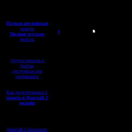
»
1 лига, с учетом почти всех пожеланий
0.00 % (0)
Полная версия, ~
450
Всего голосов: 7
Мб
Всего проголосовало: 7
с музыкой и видео:
Полная английская
версия
il
Наилучший способ 
Полная русская
версия
Добрый Админ
Тема соз
перевод от war2.ru на
базе перевода от СПК
обсужден
Регистрация:
10.5.06
чате...
Другие версии и
Сообщений: 2471
Откуда:
файлы
доступные для
скачивания
Имеем с
участнико
Как подключиться и
играть в Warcraft 2
списка не
онлайн
MasterKsa 
Lenka spb
Мы в социальных
сетях:
COCKA Di
Warcraft 2 вконтакте