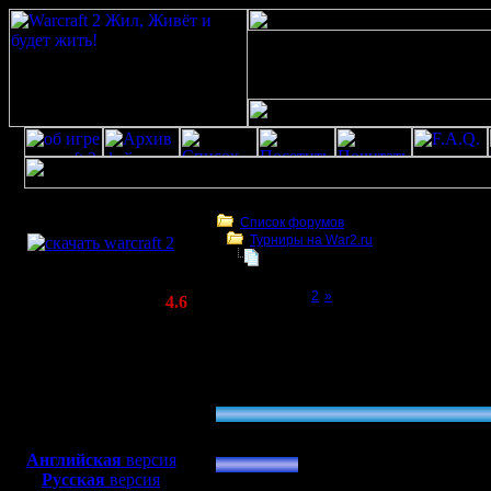
Скачать игру
бесплатно
Список форумов
Турниры на War2.ru
WarCraft 2 COMBAT
Наилучший способ деления коман
(Warcraft II BNE 2.02+)
Page 1 of 2
[1]
2
»
Актуальная версия:
4.6
(февраль 2020)
Наилучший способ деления команд для т
Совместимо с
Windows
Голосование: Как делить команды?
XP/Vista/7/8/10
»
1 лига, с учетом всех пожеланий
Боевой релиз, ~
40 Мб
85.71 % (6)
для игры по сети:
»
2 лиги, с учетом всех пожеланий
Английская
версия
Русская
версия
14.29 % (1)