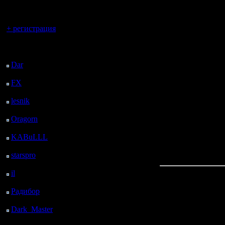
konstkl d
регистрацией
Вы гость здесь.
+ регистрация
Первые 3
Последний
сыграны -
посетитель:
Dar
: 26 Дней 4 ч. 13
ценное к
м. назад
FX
: 98 Дней 11 ч. 45
его подд
м. назад
Проблема 
lesnik
: 131 Дней 14 ч.
3 м. назад
остальны
Oragorn
: 139 Дней 14
ч. 12 м. назад
практиче
KABuLLL
: 167 Дней
13 ч. 21 м. назад
таком ва
starspro
: 192 Дней 55
м. назад
il
: 263 Дней 11 ч. 1 м.
назад
Если под
Радибор
: 287 Дней 6
ч. 48 м. назад
2 лиги, 
Dark_Master
: 298
Дней 9 ч. 4 м. назад