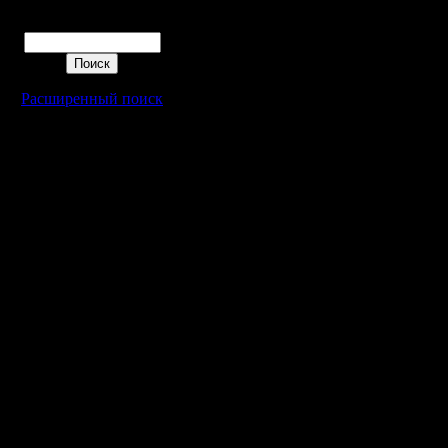
неравных
Поиск
Опять же,
пожелани
получаетс
Расширенный поиск
1 лига:
MasterKsa
gimli Len
spbwar e
COCKA ko
2. лига:
Diplomat i
Solker igo
iv aSn