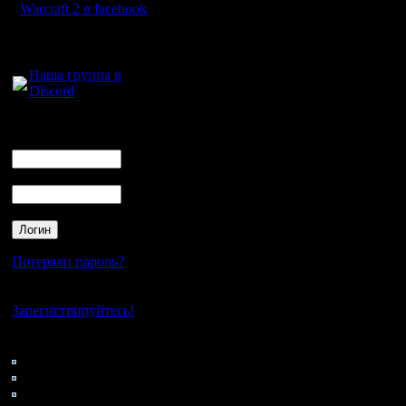
Warcraft 2 в facebook
Solker ko
Для голосового
общения:
Наша группа в
Вопрос: 
Discord
команды
Логин
С учетом
Ник
участнико
Пароль
MasterKsa
gimli Len
spbwar e
Потеряли пароль?
il aSn
Нет своего аккаунта?
Зарегистрируйтесь!
igornik 
Кто на сайте
Diplomat i
120: Гости
0: Пользователи
PotraX So
4121: Пользователи с