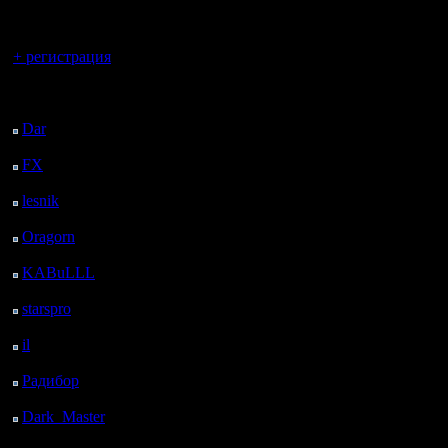
регистрацией
Вы гость здесь.
+ регистрация
Последний
посетитель:
Dar
: 27 Дней 16 ч. 42
м. назад
FX
: 100 Дней 13 м.
назад
lesnik
: 133 Дней 2 ч.
31 м. назад
Oragorn
: 141 Дней 2
3. Польз
ч. 41 м. назад
KABuLLL
: 169 Дней
правилам
1 ч. 50 м. назад
starspro
: 193 Дней 13
прыжки.
ч. 24 м. назад
il
: 264 Дней 23 ч. 29
А в остал
м. назад
Радибор
: 288 Дней 19
Выкладыв
ч. 16 м. назад
примерам
Dark_Master
: 299
Дней 21 ч. 32 м. назад