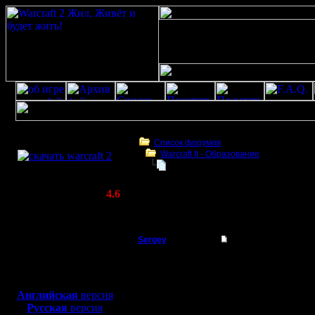
Скачать игру
бесплатно
Список форумов
Warcraft II - Образование
WarCraft 2 COMBAT
Прыжки пеонами
(Warcraft II BNE 2.02+)
Актуальная версия:
4.6
(февраль 2020)
Прыжки пеонами
Совместимо с
Windows
Sergey
Прыжки пеонами
XP/Vista/7/8/10
Владыка
Если в кр
Боевой релиз, ~
40 Мб
для игры по сети:
1. Юниты 
Регистрация:
Английская
версия
19.8.05
Русская
версия
появляютс
Сообщений: 167