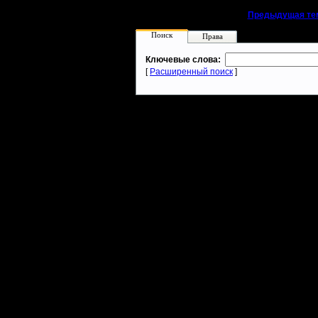
«
Предыдущая те
Поиск
Права
Ключевые слова:
[
Расширенный поиск
]
Warcraft 2 - скачать бесплатно русскую версию, warcraft 2 серве
- Генерация