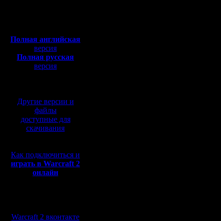
Откуда:
Полная версия, ~
450
Мб
с музыкой и видео:
Полная английская
версия
Полная русская
версия
перевод от war2.ru на
базе перевода от СПК
Другие версии и
файлы
доступные для
скачивания
Как подключиться и
играть в Warcraft 2
онлайн
Мы в социальных
сетях:
Warcraft 2 вконтакте