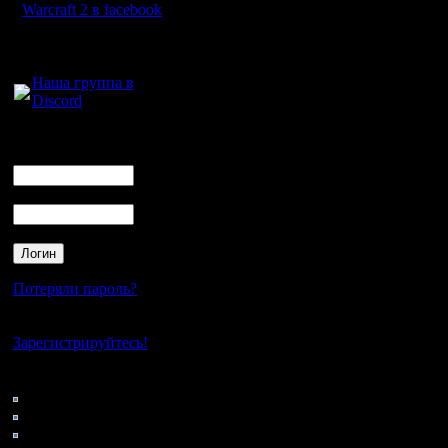
Warcraft 2 в facebook
Для голосового
общения:
2. Если к
Наша группа в
Discord
перекрыт
появляет
Логин
Ник
Пароль
Потеряли пароль?
Нет своего аккаунта?
Зарегистрируйтесь!
Кто на сайте
119: Гости
0: Пользователи
4121: Пользователи с