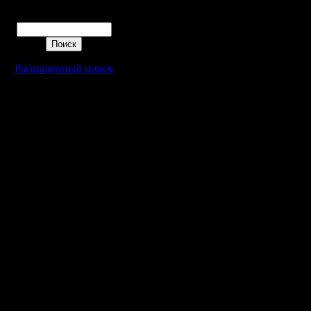
Поиск
Так же п
ипользуя 
Расширенный поиск
бы не тр
постройк
отменять.
только 1/