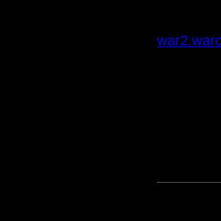
Все иллю
war2.warc
[ Редакти
14:00 ]
[ Редакти
20.3.06 14
Прикреп
сообщен