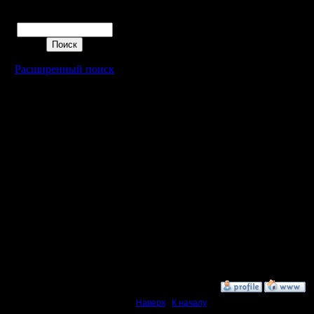
или отбит
Поиск
массиров
блудом, к
Расширенный поиск
Цитата:
Времени 
уйти - ча
какая ко
Вот да, р
только ч
уходило
»
22.12.16 23:47
Наверх
|
К началу