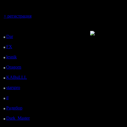
регистрацией
проверять
Вы гость здесь.
Вон, пус
+ регистрация
если хоче
Последний
посетитель:
Dar
: 25 Дней 8 ч. 22
м. назад
FX
: 97 Дней 15 ч. 54
м. назад
Я за всю 
lesnik
: 130 Дней 18 ч.
френдах 
12 м. назад
Oragorn
: 138 Дней 18
каждый р
ч. 21 м. назад
KABuLLL
: 166 Дней
задолго 
17 ч. 30 м. назад
starspro
: 191 Дней 5 ч.
или масс
4 м. назад
il
: 262 Дней 15 ч. 10
который 
м. назад
Радибор
: 286 Дней 10
оказывал
ч. 57 м. назад
массиров
Dark_Master
: 297
Дней 13 ч. 13 м. назад