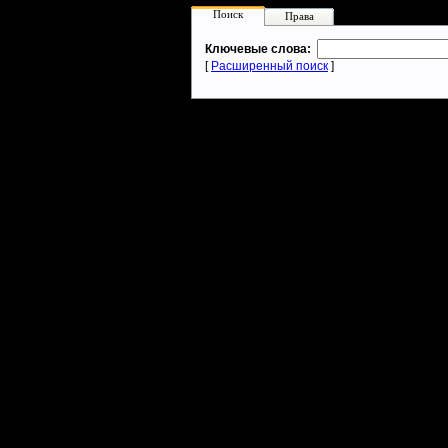
Поиск
Права
Ключевые слова:
[
Расширенный поиск
]
Warcraft 2 - скачать бесплатно русскую версию, warcraft 2 серве
- Генерация