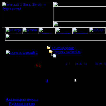
Скачать игру
бесплатно
Список форумов
Турниры на War2.ru
WarCraft 2 COMBAT
Третий Турнир 2016 или Командны
(Warcraft II BNE 2.02+)
Page 19 of 23
«
1
...
16
17
18
[19]
20
21
2
Актуальная версия:
4.6
(февраль 2020)
Третий Турнир 2016 или Командный Турни
Совместимо с
Windows
il
Re: Третий Турнир 
XP/Vista/7/8/10
Добрый Админ
Цитата:
Боевой релиз, ~
40 Мб
для игры по сети:
Регистрация:
Английская
версия
10.5.06
Русская
версия
Перечитай
Сообщений: 2471