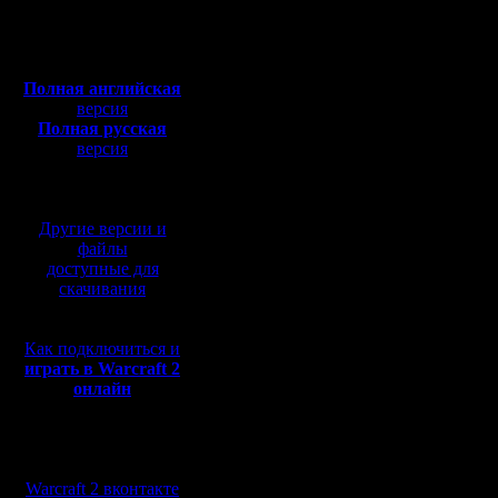
Откуда:
Могут жда
Полная версия, ~
450
Мб
последни
с музыкой и видео:
Полная английская
места :)
версия
Полная русская
версия
перевод от war2.ru на
Тогда на
базе перевода от СПК
места в 
Другие версии и
козырнос
файлы
доступные для
Чтобы хо
скачивания
место, в 
Как подключиться и
что он хо
играть в Warcraft 2
онлайн
а осталь
заходил,
Мы в социальных
досталос
сетях:
Warcraft 2 вконтакте