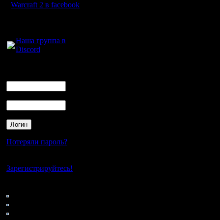
Warcraft 2 в facebook
Цитата:
Для голосового
общения:
Наша группа в
Discord
Зависит о
и даром н
Логин
Ник
Пароль
Готов за
неудачное
одинако
Потеряли пароль?
Нет своего аккаунта?
Цитата:
Зарегистрируйтесь!
Кто на сайте
64: Гости
Доверяй н
0: Пользователи
4121: Пользователи с
Не стоит 